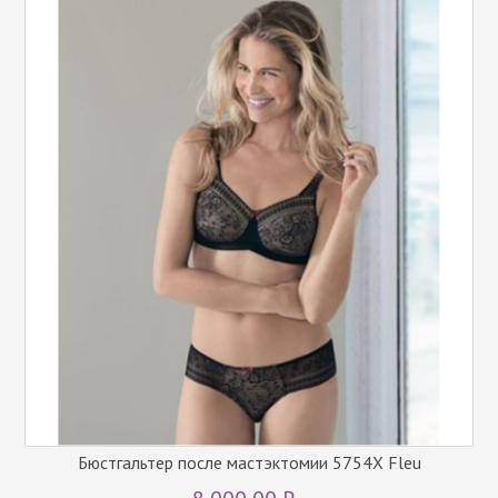
Бюстгальтер после мастэктомии 5754X Fleu